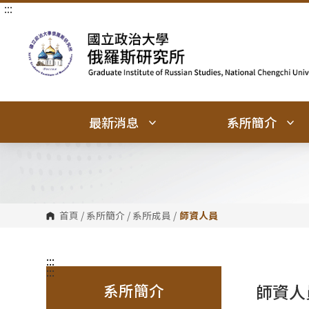
:::
跳
跳
到
到
主
主
要
要
內
內
容
容
區
區
塊
塊
最新消息
系所簡介
首頁
/
系所簡介
/
系所成員
/
師資人員
:::
:::
系所簡介
師資人