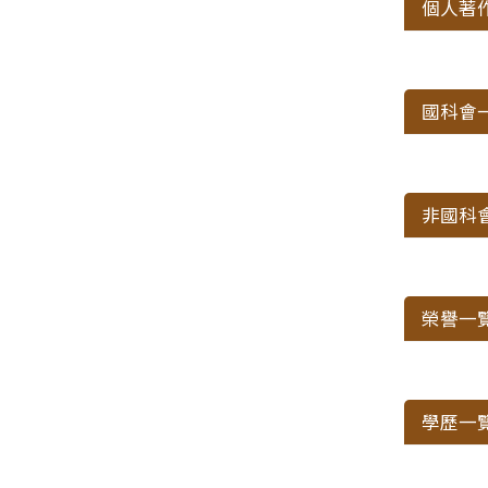
個人著
國科會
非國科
榮譽一
學歷一