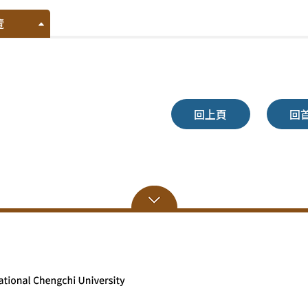
覽
回上頁
回