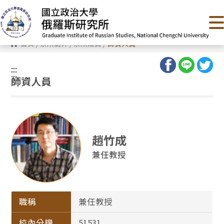
跳
到
主
要
內
首頁
/
系所簡介
/
系所成員
/
師資人員
容
區
塊
:::
:::
師資人員
趙竹成
兼任教授
職稱
兼任教授
校內分機
51531