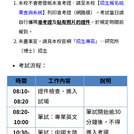
本校不會寄發紙本准考證
，
請至本校
【
招生報名結
果查詢系統
】列印准考證（網路版）
。
考試當日請
自行
攜帶
准考證
及
貼有照片的證件
，於規定時間前
報到。
未盡事宜，請見本校官網「
招生專區
」—研究所
（博士）招生
考試流程：
時間
工作內容
說明
08:10-
證件檢查
、
進入
08:20
試場
08:20-
筆試開始逾30
筆試
：專業英文
10:00
分鐘後，不得
進入考場
10:30-
筆試
：
中國大陸