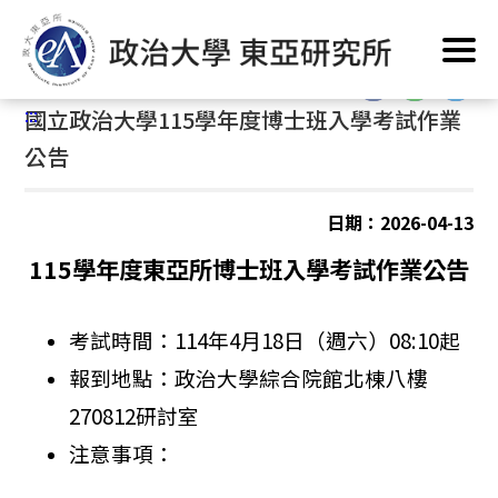
跳
首頁
/
公告訊息
到
主
:::
要
:::
國立政治大學115學年度博士班入學考試作業
內
容
公告
區
塊
日期：2026-04-13
115
學年度東亞所博士班入學考試作業
公告
考試
時間：114年4月18日（週六）08:10起
報到
地點：
政治大學綜合院館北棟八樓
270812
研討室
注意事項：