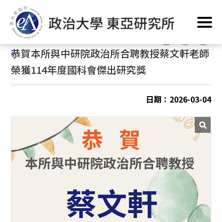
跳
首頁
/
公告訊息
到
主
:::
要
:::
恭賀本所與中研院政治所合聘教授蔡文軒老師
內
容
榮獲114年度國科會傑出研究獎
區
塊
日期：2026-03-04