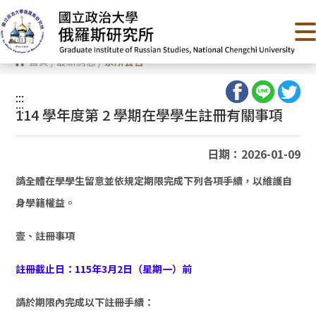
跳
到
主
要
內
首頁
/
最新消息
/
系所公告
容
區
塊
:::
:::
114 學年度第 2 學期在學學生註冊有關事項
日期：2026-01-09
請全體在學學生留意並依規定期限完成下列各項手續，以維護自
身學籍權益。
壹、註冊事項
註冊截止日：115年3月2日（星期一）前
請於期限內完成以下註冊手續：