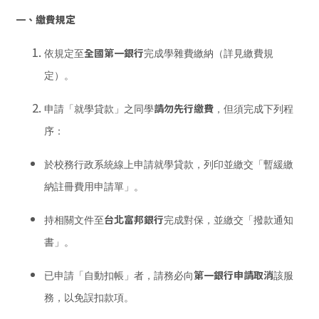
一、
繳費規定
全國第一銀行
依規定至
完成學雜費繳納（詳見繳費規
定）。
請勿先行繳費
申請「就學貸款」之同學
，但須完成下列程
序：
於校務行政系統線上申請就學貸款，列印並繳交「暫緩繳
納註冊費用申請單」。
台北富邦銀行
持相關文件至
完成對保，並繳交「撥款通知
書」。
第一銀行申請取消
已申請「自動扣帳」者，請務必向
該服
務，以免誤扣款項。