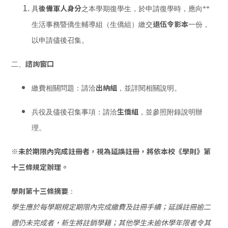
後備軍人身分
具
之本學期復學生，於申請復學時，應向**
退伍令影本
生活事務暨僑生輔導組（生僑組）繳交
一份，
以申請儘後召集。
諮詢窗口
二、
出納組
繳費相關問題：請洽
，並詳閱相關說明。
生僑組
兵役及儘後召集事項：請洽
，並參照附錄說明辦
理。
※未於期限內完成註冊者，視為延誤註冊，將依本校《學則》第
十三條規定辦理。
學則第十三條摘要
：
學生應於每學期規定期限內完成繳費及註冊手續；延誤註冊逾二
週仍未完成者，新生將註銷學籍；其他學生未逾休學年限者令其