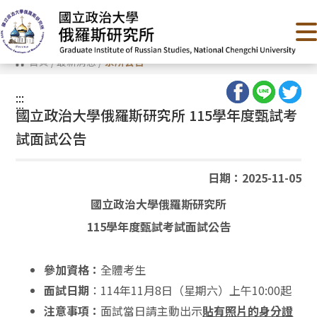
跳
到
主
要
內
首頁
/
最新消息
/
系所公告
容
區
塊
:::
:::
國立政治大學俄羅斯研究所 115學年度甄試考
試面試公告
日期：2025-11-05
國立政治大學俄羅斯研究所
115學年度甄試考試面試公告
參加資格：
全體考生
面試日期
：114年11月8日（星期六）上午10:00起
注意事項：
面試當日請主動出示
貼有照片的身分證