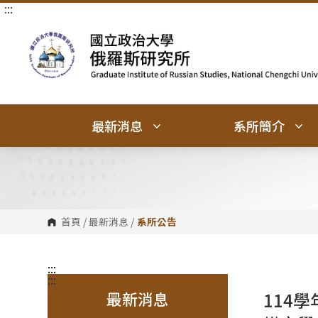
:::
跳
跳
到
到
主
主
要
要
內
內
容
容
區
區
塊
塊
最新消息
系所簡介
首頁
/
最新消息
/
系所公告
:::
:::
最新消息
114