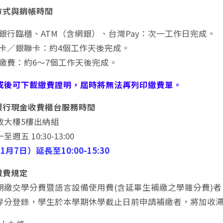
方式與銷帳時間
銀行臨櫃、ATM（含網銀）、台灣Pay：次一工作日完成。
卡／銀聯卡：約4個工作天後完成。
繳費：約6～7個工作天後完成。
成後可下載繳費證明，屆時將無法再列印繳費單。
一銀行現金收費櫃台服務時間
政大樓5樓出納組
至週五 10:30-13:00
月7日）延長至10:00-15:30
繳費規定
期繳交學分費暨語言設備使用費(含延畢生補繳之學雜分費)者
零分登錄，學生於本學期休學截止日前申請補繳者，將加收