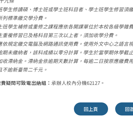
第十九條
班學生修讀碩、博士班或學士班科目者、學士班學生修習須
所列標準繳交學分費。
士班學生補修或重修之課程應依各開課單位於本校各級學雜
生重複修習已及格科目第三次以上者，須加收學分費。
應依規定繳交電腦及網路通訊使用費。使用外文中心之語言
逾期未繳納者，該科成績以零分計算。學生於當學期休學截
加收滯納金。滯納金依逾期天數計算，每逾二日按原應繳費
且不逾新臺幣二千元。
繳費疑問可致電出納組：
承辦人校內分機62127。
回上頁
回