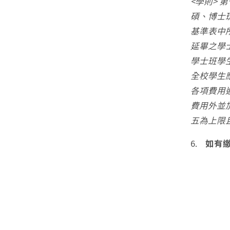
<學則> 
碩、博士
基準表中
延畢之學
學士班學
全校學生
各項費用
費用外並
五為上限
6.
如有