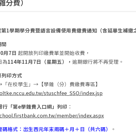
雜分費）
年度第1學期學分費暨語言設備使用費繳費通知（含延畢生補繳
期間
10月7日
起開放列印繳費單並開始收費，
日為
114年11月7日（星期五），
逾期銀行將不再受理。
單列印方式
→「在校學生」→【學雜（分）費繳費專區】
oltke.nccu.edu.tw/stuschfee_SSO/index.jsp
銀行「第e學雜費入口網」列印
：
school.firstbank.com.tw/member/index.aspx
證碼格式：出生西元年末兩碼＋月＋日（共六碼）
。