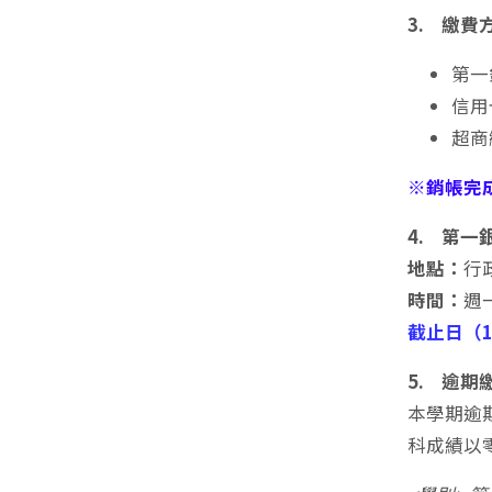
3. 繳費
第一
信用
超商
※銷帳完
4. 第
地點：
行
時間：
週一
截止日（11
5. 逾期
本學期逾
科成績以