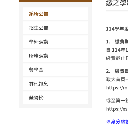
繳之學
系所公告
招生公告
114學
學術活動
1. 繳費
自
114年
所務活動
繳費截止
獎學金
2. 繳費
政大首頁
其他訊息
https://m
榮譽榜
或至第一
https://e
※身分驗