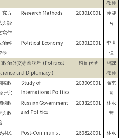
教師
Research Methods
263010001
研究方
薛健
法與論
吾
文寫作
Political Economy
263012001
政治經
李世
濟學
暉
(
Political
政治外交專業課程
科目代號
開課
◎
cience and Diplomacy
)
教師
Study of
263009001
國際政
張京
International Politics
治研究
育
Russian Government
263825001
俄國政
林永
and Politics
府與政
芳
治
Post-Communist
263828001
後共民
林永