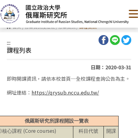
跳
到
主
要
內
首頁
/
修業資訊及法規
/
修業資訊
/
課程資訊
容
區
塊
:::
:::
課程列表
日期：2020-03-31
即時開課資訊，請依本校首頁─全校課程查詢公告為主。
網址連結：
https://qrysub.nccu.edu.tw/
俄羅斯研究所課程開設一覽表
(Core courses)
核心課程
科目代號
開課
◎