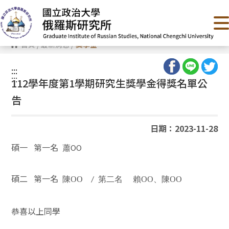
跳
到
主
要
內
首頁
/
最新消息
/
獎學金
容
區
塊
:::
:::
112學年度第1學期研究生獎學金得獎名單公
告
日期：2023-11-28
碩一
第一名
蕭OO
碩二
第一名
陳OO
第二名 賴OO
、陳OO
/
恭喜以上同學