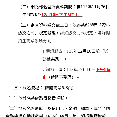
（二）網路報名登錄資料期間：自113年11月26日
上午9時起至
12
月1
0日下午3時止
。
（三）審查資料繳交截止日：
依
各系所學程「資料
繳交方式」規定辦理，
詳細繳交方式規定，請詳閱
招生簡章系所分則。
1.
通訊郵寄：113
年12月10日前（以
郵戳為憑）。
2.
網路
上傳：113年12月10日
下午5時
止
（逾時不受理）。
三、報名流程：(詳閱簡章6-8頁)
（一）於報名系統取得繳費帳號。
（二）於報名系統線上以信用卡、金融卡繳款、或至全國
金融機構自動提款機（ATM）繳費、第一銀行臨櫃繳款