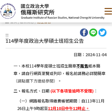
跳
到
主
要
內
首頁
/
最新消息
/
招生公告
容
區
塊
:::
:::
114學年度政治大學碩士班招生公告
日期：2024-11-04
一、本校114學年度碩士班招生簡章
不販售
紙本簡
章，請自行網頁瀏覽或列印，報名前請務必詳閱簡章
（請點選下方連結參閱）
。
二、
報名方式、日期
(
以下各項皆逾時不受理)
：
（一）網路報名取得繳費帳號期間：自113年11月
26日上午9時起至
12
月10
日
中午12時止
。