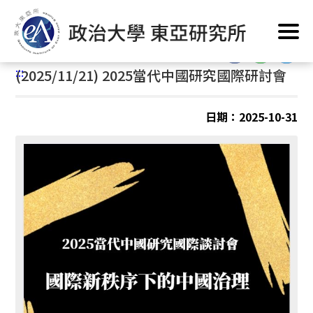
跳
首頁
/
公告訊息
/
最新消息
/
活動與演講
到
主
:::
要
:::
(2025/11/21) 2025當代中國研究國際研討會
內
容
區
日期：2025-10-31
塊