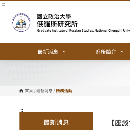
:::
跳
跳
到
到
主
主
要
要
內
內
容
容
區
區
塊
塊
最新消息
系所簡介
首頁
/
最新消息
/
所務活動
:::
:::
最新消息
【座談