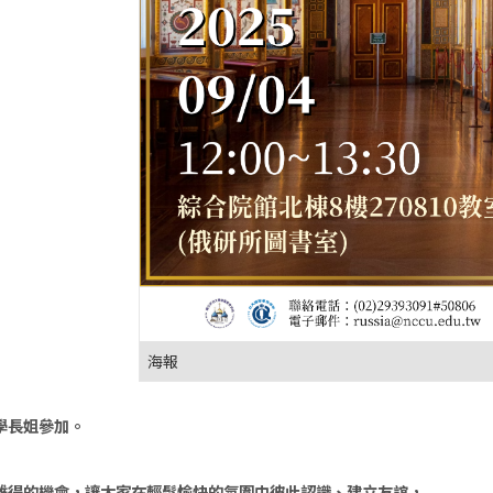
海報
學長姐參加。
難得的機會，讓大家在輕鬆愉快的氛圍中彼此認識、建立友誼， 
