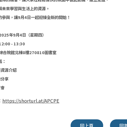
未來學習與生活上的資源。 

的參與，讓9月4日一起迎接全新的開始！

2025年9月4日（星期四）

00 - 13:30

綜合院館北棟8樓270810圖書室

：

與資源介紹

分享

茶會
：
https://shorturl.at/APCPE
回上頁
回