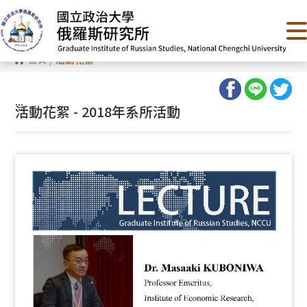
跳
到
主
要
內
首頁
/
活動花絮
容
區
塊
:::
活動花絮 - 2018年系所活動