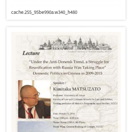
cache.255_95be990a.w340_h480