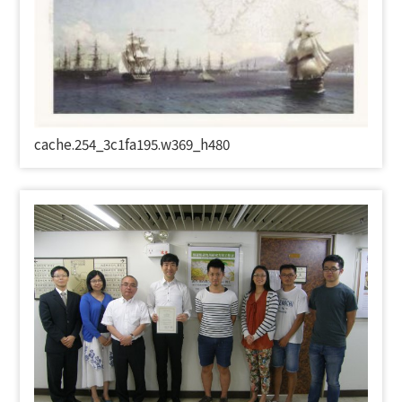
cache.254_3c1fa195.w369_h480