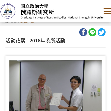
跳
到
主
要
內
首頁
/
活動花絮
容
區
塊
:::
活動花絮 - 2016年系所活動