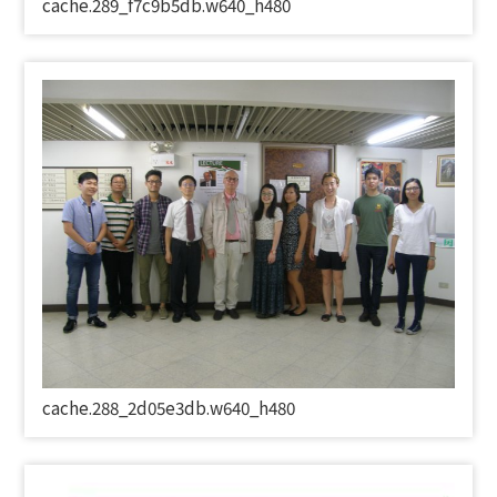
cache.289_f7c9b5db.w640_h480
cache.288_2d05e3db.w640_h480