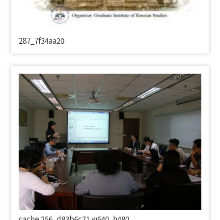
287_7
f34aa20
cache.256_d83b6c71.w640_h480