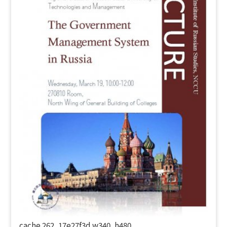
cache.262_17e27f3d.w340_h480