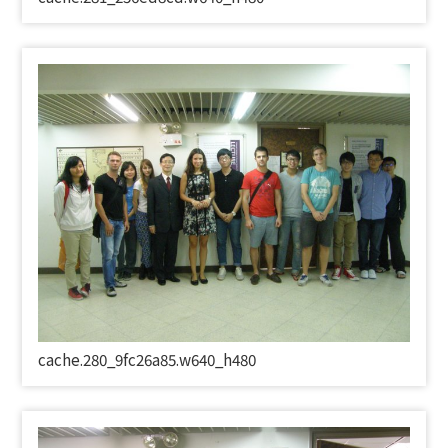
cache.280_9fc26a85.w640_h480