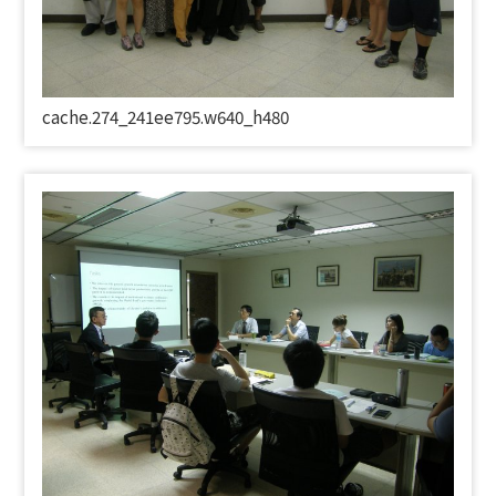
cache.274_241ee795.w640_h480