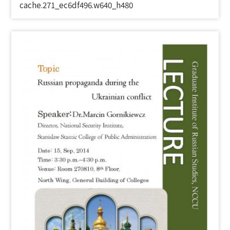
cache.271_ec6df496.w640_h480