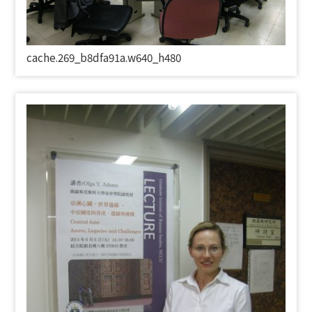
cache.269_b8dfa91a.w640_h480