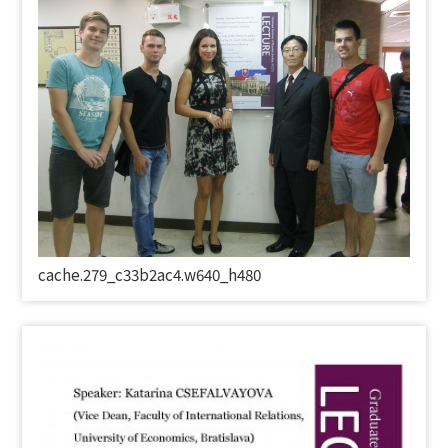
cache.279_c33b2ac4.w640_h480