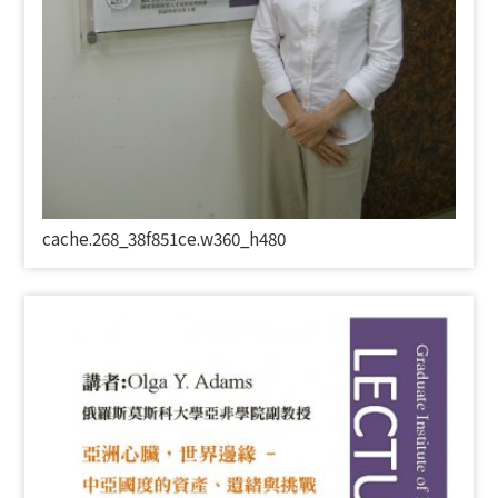
cache.268_38f851ce.w360_h480