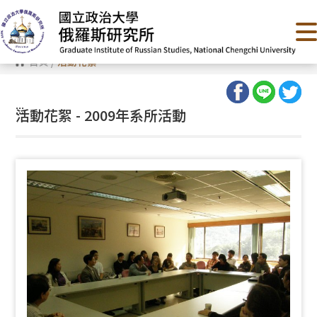
跳
到
主
要
內
首頁
/
活動花絮
容
區
塊
:::
活動花絮 - 2009年系所活動