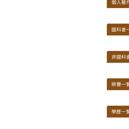
個人著
國科會
非國科
榮譽一
學歷一