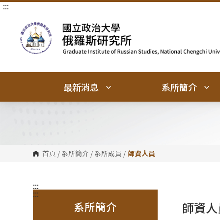
:::
跳
跳
到
到
主
主
要
要
內
內
容
容
區
區
塊
塊
最新消息
系所簡介
首頁
/
系所簡介
/
系所成員
/
師資人員
:::
:::
系所簡介
師資人