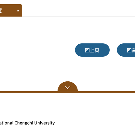
覽
回上頁
回