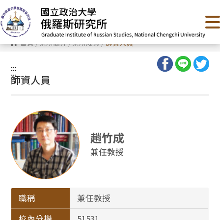
跳
到
主
要
內
首頁
/
系所簡介
/
系所成員
/
師資人員
容
區
塊
:::
:::
師資人員
趙竹成
兼任教授
職稱
兼任教授
校內分機
51531