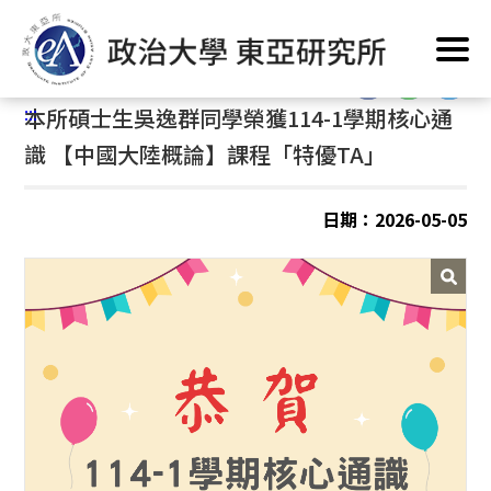
跳
首頁
/
公告訊息
到
主
:::
要
:::
本所碩士生吳逸群同學榮獲114-1學期核心通
內
容
識 【中國大陸概論】課程「特優
TA」
區
塊
日期：2026-05-05