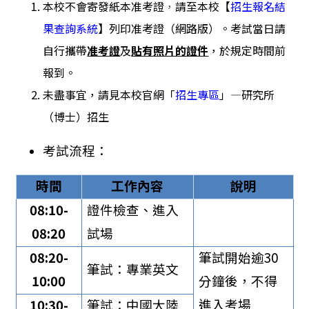
本校不會寄發紙本准考證
，
請至本校
【
招生報名結
果查詢系統
】列印准考證（網路版）
。
考試當日請
自行
攜帶
准考證
及
貼有照片的證件
，於規定時間前
報到。
未盡事宜，請見本校官網「
招生專區
」—研究所
（博士）招生
考試流程：
時間
工作內容
說明
08:10-
證件檢查
、
進入
08:20
試場
08:20-
筆試開始逾30
筆試
：專業英文
10:00
分鐘後，不得
進入考場
10:30-
筆試
：
中國大陸