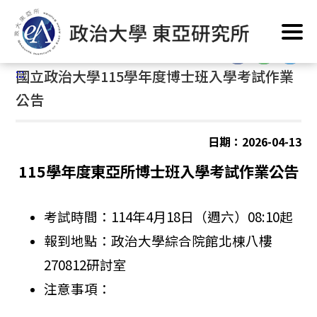
跳
首頁
/
公告訊息
到
主
:::
要
:::
國立政治大學115學年度博士班入學考試作業
內
容
公告
區
塊
日期：2026-04-13
115
學年度東亞所博士班入學考試作業
公告
考試
時間：114年4月18日（週六）08:10起
報到
地點：
政治大學綜合院館北棟八樓
270812
研討室
注意事項：