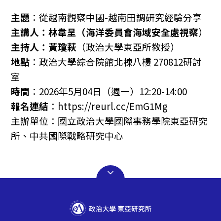
主題
：從越南觀察中國
-
越南田調研究經驗分享
主講人：林韋呈（海洋委員會海域安全處視察
）
主持人：黃瓊萩
（政治大學東亞所教授）
地點
：政治大學綜合院館北棟八樓
270812
研討
室
時間
：
2026
年
5
月
04
日（週一）
12:20-14:00
報名連結
：
https://reurl.cc/EmG1Mg
主辦單位：國立政治大學國際事務學院東亞研究
所、中共國際戰略研究中心