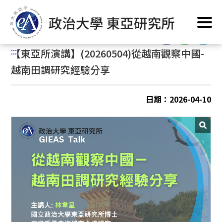
跳
首頁
/
公告訊息
到
主
:::
要
:::
【東亞所演講】(20260504)從越南觀察中國-
內
容
越南田調研究經驗分享
區
塊
日期：2026-04-10