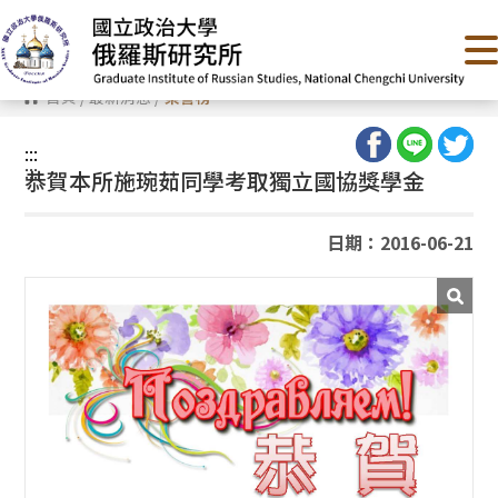
跳
到
主
要
內
首頁
/
最新消息
/
榮譽榜
容
區
塊
:::
:::
恭賀本所施琬茹同學考取獨立國協獎學金
日期：2016-06-21