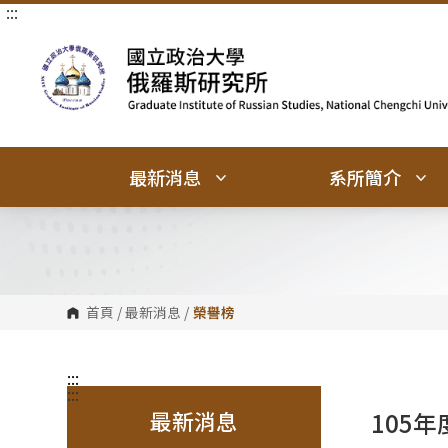
:::
跳
跳
到
到
主
主
要
要
內
內
容
容
區
區
塊
塊
最新消息
系所簡介
首頁
/
最新消息
/
榮譽榜
:::
:::
最新消息
105