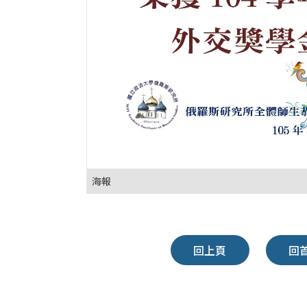
海報
回上頁
回