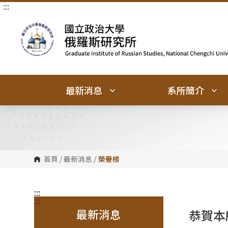
:::
跳
跳
到
到
主
主
要
要
內
內
容
容
區
區
塊
塊
最新消息
系所簡介
首頁
/
最新消息
/
榮譽榜
:::
:::
最新消息
恭賀本