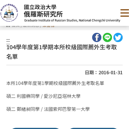
跳
到
主
要
內
首頁
/
最新消息
/
榮譽榜
容
區
塊
:::
:::
104學年度第1學期本所校級國際薦外生考取
名單
日期：2016-01-31
本所104學年度第1學期校級國際薦外生考取名單
碩二 利國楙同學 / 愛沙尼亞塔林大學
碩二 鄭緒昶同學 / 法國索邦巴黎第一大學