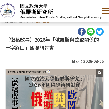
跳
到
主
要
內
首頁
/
最新消息
/
系所公告
容
區
塊
:::
:::
【徵稿啟事】2026年「俄羅斯與歐盟關係的
十字路口」國際研討會
日期：2026-03-06