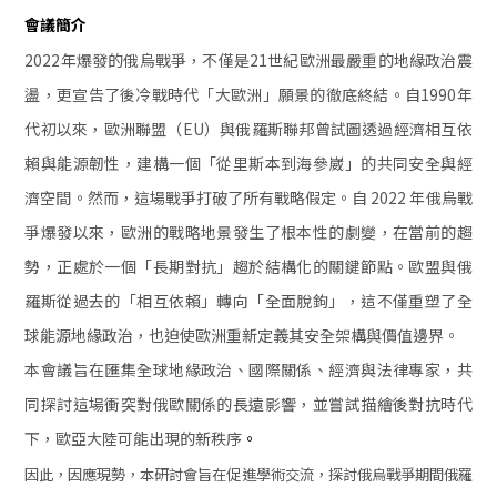
會議簡介
2022
年爆發的俄烏戰爭，不僅是21世紀歐洲最嚴重的地緣政治震
盪，更宣告了後冷戰時代「大歐洲」願景的徹底終結。自1990年
代初以來，歐洲聯盟（EU）與俄羅斯聯邦曾試圖透過經濟相互依
賴與能源韌性，建構一個「從里斯本到海參崴」的共同安全與經
濟空間。然而，這場戰爭打破了所有戰略假定。自 2022 年俄烏戰
爭爆發以來，歐洲的戰略地景發生了根本性的劇變，在當前的趨
勢，正處於一個「長期對抗」趨於結構化的關鍵節點。歐盟與俄
羅斯從過去的「相互依賴」轉向「全面脫鉤」，這不僅重塑了全
球能源地緣政治，也迫使歐洲重新定義其安全架構與價值邊界。
本會議旨在匯集全球地緣政治、國際關係、經濟與法律專家，共
同探討這場衝突對俄歐關係的長遠影響，並嘗試描繪後對抗時代
下，歐亞大陸可能出現的新秩序
。
因此，因應現勢，本研討會旨在促進學術交流，探討俄烏戰爭期間俄羅