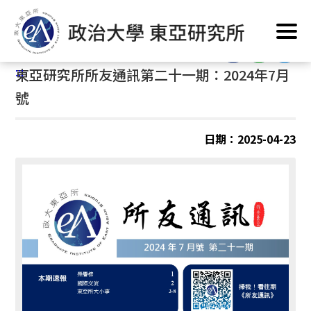
跳
首頁
/
東亞出品
/
所友通訊
到
主
:::
要
:::
東亞研究所所友通訊第二十一期：2024年7月
內
容
號
區
塊
日期：2025-04-23