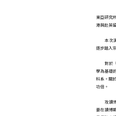
東亞研究
港與赴英
本次
逐步踏入
對於
學為基礎
科系。關
功倍。
攻讀
要在讀博