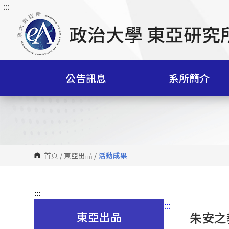
:::
跳
到
主
要
內
容
公告訊息
系所簡介
區
塊
首頁
/
東亞出品
/
活動成果
:::
:::
東亞出品
朱安之