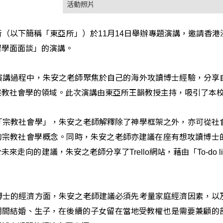
活動照片
所（以下簡稱「東亞所」）於
月
日舉辦專題演講，邀請香港
11
14
留學面面談」的演講。
演講過程中，朱安之老師聚焦於自己的海外攻讀博士經驗，分享
宗教社會學的領域。此次演講由東亞所王韻教授主持，吸引了本
「宗教社會學」，朱安之老師解釋除了神學框架之外，亦可從社
的宗教社會學概念。同時，朱安之老師亦建議在座有想攻讀博士
於未來走向的建議，朱安之老師分享了
網站，藉由「
Trello
To-do li
博士的經濟方面，朱安之老師建議必須先考量家庭經濟因素，以
期間結婚、生子，在後續的子女留在當地受教權也是需要兼顧的