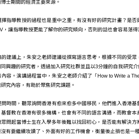
讀博士期間的經濟主要來源。
選擇指導教授的過程也是重中之重，有沒有好的研究計畫？是否
，讓指導教授更能了解你的研究傾向，否則的話也會容易落得
V
。
稿的建議上，朱安之老師建議從撰寫語言思考，根據不同的受眾
相同興趣的研究者，透過加入研究社群並且以
分鐘的自我研究介
3
者內容。演講過程當中，朱安之老師介紹了「
How to Write a Th
織研究內容，有助於聚焦研究課題。
提問時間，聽眾詢問香港有愈來愈多中國移民，他們進入香港基
，基督教在香港有很多機構，也會有不同的語言溝通，而教會本
聽眾問起當博士生在入學多年後難以找回初心，是否能有解決方
果沒有要繼續攻讀了、外面有好的工作機會，衡量後止損也是一