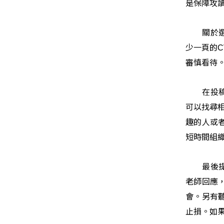
是保障攻
關於
少一頁的
C
審慎看待
在投
可以找尋
趣的人或
短時間組
最後
老師回應
會。另有
止損。如