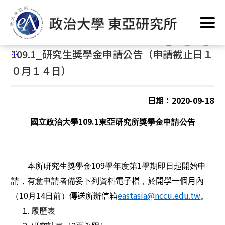
跳
首頁
/
公告訊息
/
最新消息
/
獎助學金
到
主
:::
要
:::
109.1_研究生獎學金申請公告（申請截止日１
內
容
０月１４日）
區
塊
日期：2020-09-18
109.1
國立政治大學
東亞研究所獎學金申請公告
109
1
本所研究生獎學金
學年度第
學期即日起開始申
請，有意申請者備妥下列資料
電子檔
，於
開學一個月內
10
14
eastasia@nccu.edu.tw
（
月
日前）
傳送
所辦
信箱
。
履歷表