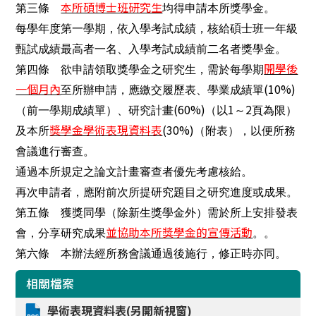
本所碩博士班研究生
第三條
均得申請本所獎學金。
每學年度第一學期，依入學考試成績，核給碩士班一年級
甄試成績最高者一名、入學考試成績前二名者獎學金。
開學後
第四條 欲申請領取獎學金之研究生，需於每學期
一個月內
(10%)
至所辦申請，應繳交履歷表、學業成績單
(60%)
1
2
（前一學期成績單）、研究計畫
（以
～
頁為限）
獎學金學術表現資料表
(30%)
及本所
（附表），以便所務
會議進行審查。
通過本所規定之論文計畫審查者優先考慮核給。
再次申請者，應附前次所提研究題目之研究進度或成果。
第五條 獲獎同學（除新生獎學金外）需於所上安排發表
並協助本所獎學金的宣傳活動
會，分享研究成果
。。
第六條 本辦法經所務會議通過後施行，修正時亦同。
相關檔案
學術表現資料表(另開新視窗)