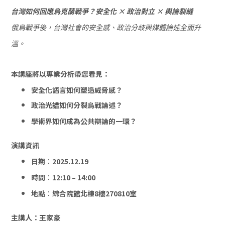
台灣如何回應烏克蘭戰爭？安全化 × 政治對立 × 輿論裂縫
俄烏戰爭後，台灣社會的安全感、政治分歧與媒體論述全面升
溫。
本講座將以專業分析帶您看見：
安全化語言如何塑造威脅感？
政治光譜如何分裂烏戰論述？
學術界如何成為公共辯論的一環？
演講資訊
日期
：
2025.12.19
時間
：
12:10 – 14:00
地點
：
綜合院館北棟8樓270810室
主講人：
王家豪