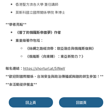
香港聖方濟各大學 兼任講師
莫斯科國立國際關係學院 準博士
**學者亮點**
《普丁的俄羅斯帝國夢》作者
重量級著作包括：
《絲綢之路經濟帶：歐亞融合與俄羅斯復興》
《俄羅斯〈向東轉〉：東亞新勢力？》
報名連結：
https://shorturl.at/SINwV
**歡迎對國際關係、台灣安全與政治傳播感興趣的師生參加！**
**
本活動提供餐盒
**
回上頁
回首頁