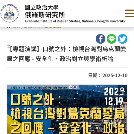
跳
到
主
要
內
首頁
/
最新消息
/
學術活動
容
區
塊
:::
:::
【專題演講】口號之外：檢視台灣對烏克蘭變
局之回應 - 安全化、政治對立與學術析論
日期：2025-12-10