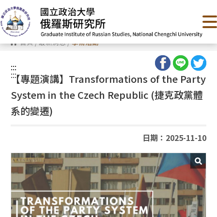
跳
到
主
要
內
首頁
/
最新消息
/
學術活動
容
區
塊
:::
:::
【專題演講】
Transformations of the Party
System in the Czech Republic (
捷克政黨體
系的變遷)
日期：2025-11-10