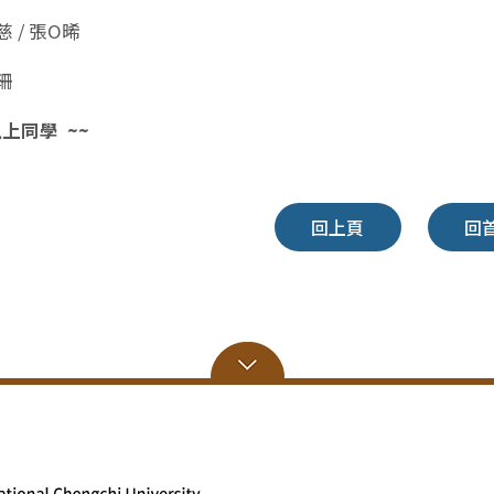
 / 張O晞
珊
以上同學 ~~
回上頁
回