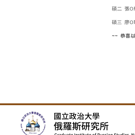
碩二 張O慈
碩三 廖O
~~ 恭喜