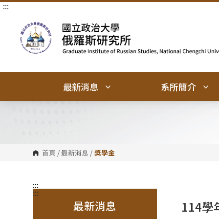
:::
跳
跳
到
到
主
主
要
要
內
內
容
容
區
區
塊
塊
最新消息
系所簡介
首頁
/
最新消息
/
獎學金
:::
:::
最新消息
114