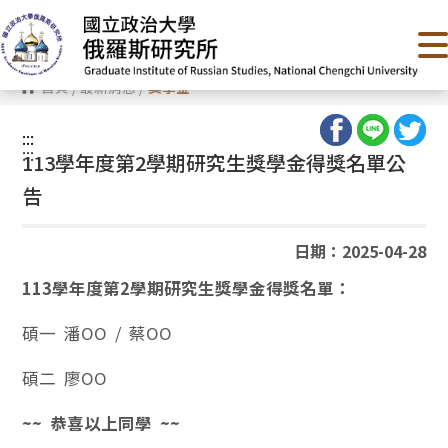
跳
到
主
要
內
首頁
/
最新消息
/
獎學金
容
區
塊
:::
:::
113學年度第2學期研究生獎學金得獎名單公
告
日期：2025-04-28
113學年度第2學期研究生獎學金得獎名單：
碩一 潘OO / 蔡OO
碩二 廖OO
~~ 恭喜以上同學 ~~