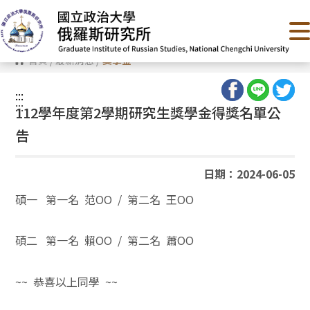
跳
到
主
要
內
首頁
/
最新消息
/
獎學金
容
區
塊
:::
:::
112學年度第2學期研究生獎學金得獎名單公
告
日期：2024-06-05
碩一 第一名 范OO / 第二名 王OO
碩二 第一名 賴OO / 第二名 蕭OO
~~ 恭喜以上同學 ~~