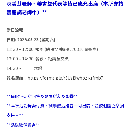
陳美芬老師、姜書益代表等皆已應允出席（本所亦持
續邀請老師中）**
當日流程
日期: 2026.05.23 (星期六)
11: 30
– 12: 00 報到 (綜院北棟8樓270810圖書室)
12: 00
– 14: 30 餐敘、短講及交流
14: 30 ~
賦歸
報名連結
：
https://forms.gle/rSUsi9whbzixrfmb7
**
僅限俄研所同學及歷屆所友及家眷**
**
本次活動毋需付費，誠摯歡迎攜眷一同出席，並歡迎隨喜樂捐
支持。**
**
活動敬備餐盒**