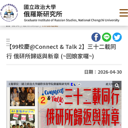
跳
到
主
要
內
首頁
/
最新消息
/
所務活動
容
區
塊
:::
:::
【99校慶@
Connect & Talk 2】
三十二載同
行 俄研所歸返與新章 (~回娘家囉~)
日期：2026-04-30