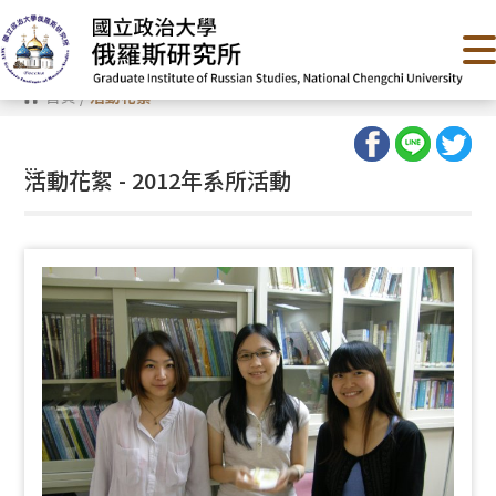
跳
到
主
要
內
首頁
/
活動花絮
容
區
塊
:::
活動花絮 - 2012年系所活動