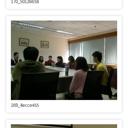
170_50126
b58
169_4
ecce455