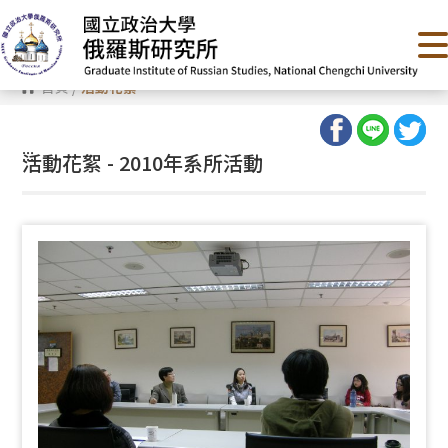
跳
到
主
要
內
首頁
/
活動花絮
容
區
塊
:::
活動花絮 - 2010年系所活動