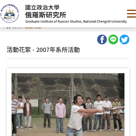
跳
到
主
要
內
首頁
/
活動花絮
容
區
塊
:::
活動花絮 - 2007年系所活動