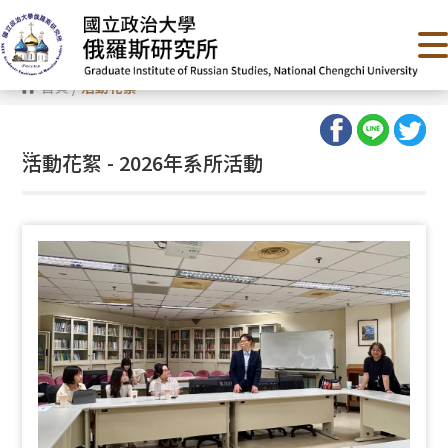
跳
到
主
要
內
首頁
/
活動花絮
容
區
塊
:::
活動花絮 - 2026年系所活動