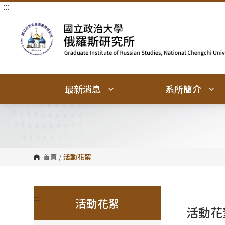
:::
跳
跳
到
到
主
主
要
要
內
內
容
容
區
區
塊
塊
最新消息
系所簡介
首頁
/
活動花絮
:::
活動花絮
活動花絮