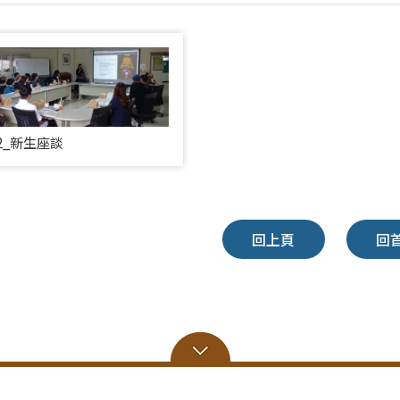
612_新生座談
回上頁
回