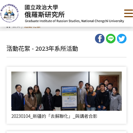
跳
到
主
要
內
首頁
/
活動花絮
容
區
塊
:::
活動花絮 - 2023年系所活動
20230104_新疆的「去蘇聯化」_與講者合影