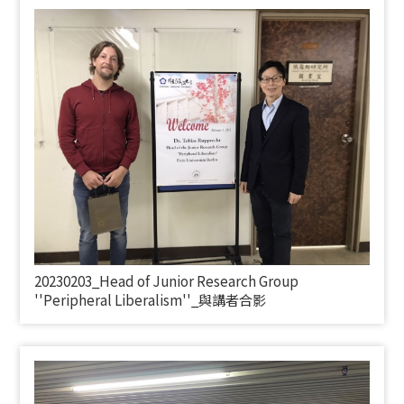
20230203_
Head of Junior Research Group
''Peripheral Liberalism''_
與講者合影