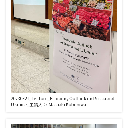
20230321_
Lecture_Economy Outlook on Russia and
Ukraine_
主講人
Dr. Masaaki Kuboniwa