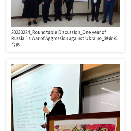
20230224_
Roundtable Discussion_One year of
Russia‵s War of Aggression against Ukraine_
與會者
合影